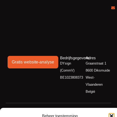
Bedrijfsgegevens
Adres
Gratis website-analyse
DYsign
Graanstraat 1
(CommV)
8600 Diksmuide
BE1023808373
West-
Vlaanderen
België
Facebook
LinkedIn
Instagram
Beheer toestemming