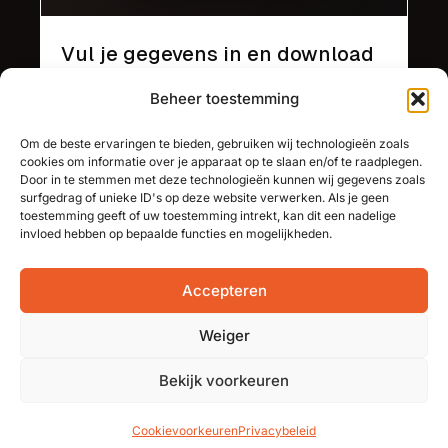
Vul je gegevens in en download
de gids meteen
Beheer toestemming
Voornaam
Om de beste ervaringen te bieden, gebruiken wij technologieën zoals
cookies om informatie over je apparaat op te slaan en/of te raadplegen.
E-
Door in te stemmen met deze technologieën kunnen wij gegevens zoals
mail
(Required)
surfgedrag of unieke ID's op deze website verwerken. Als je geen
toestemming geeft of uw toestemming intrekt, kan dit een nadelige
invloed hebben op bepaalde functies en mogelijkheden.
Accepteren
⭐⭐⭐⭐⭐
5,0 op Google
· 100+ ondernemers gingen
je voor.
Weiger
Geen spam, je downloadt de gids meteen. ·
Privacy
Bekijk voorkeuren
© DYsign · Diksmuide ·
← Terug naar de homepagina
Cookievoorkeuren
Privacybeleid