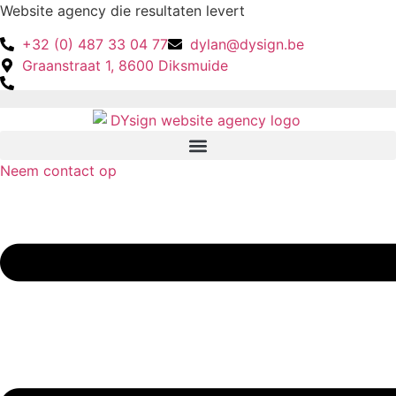
Spring
Website agency die resultaten levert
naar
+32 (0) 487 33 04 77
dylan@dysign.be
de
Graanstraat 1, 8600 Diksmuide
inhoud
Neem contact op